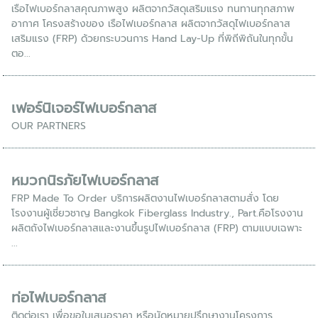
เรือไฟเบอร์กลาสคุณภาพสูง ผลิตจากวัสดุเสริมแรง ทนทานทุกสภาพ
อากาศ โครงสร้างของ เรือไฟเบอร์กลาส ผลิตจากวัสดุไฟเบอร์กลาส
เสริมแรง (FRP) ด้วยกระบวนการ Hand Lay-Up ที่พิถีพิถันในทุกขั้น
ตอ...
เฟอร์นิเจอร์ไฟเบอร์กลาส
OUR PARTNERS
หมวกนิรภัยไฟเบอร์กลาส
FRP Made To Order บริการผลิตงานไฟเบอร์กลาสตามสั่ง โดย
โรงงานผู้เชี่ยวชาญ Bangkok Fiberglass Industry., Part.คือโรงงาน
ผลิตถังไฟเบอร์กลาสและงานขึ้นรูปไฟเบอร์กลาส (FRP) ตามแบบเฉพาะ
...
ท่อไฟเบอร์กลาส
ติดต่อเรา เพื่อขอใบเสนอราคา หรือนัดหมายปรึกษางานโครงการ