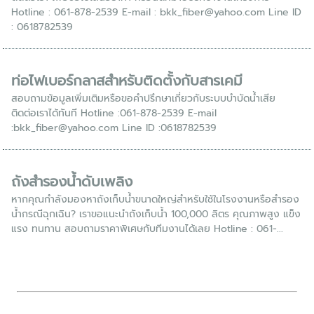
Hotline : 061-878-2539 E-mail : bkk_fiber@yahoo.com Line ID
: 0618782539
ท่อไฟเบอร์กลาสสำหรับติดตั้งกับสารเคมี
สอบถามข้อมูลเพิ่มเติมหรือขอคำปรึกษาเกี่ยวกับระบบบำบัดน้ำเสีย
ติดต่อเราได้ทันที Hotline :061-878-2539 E-mail
:bkk_fiber@yahoo.com Line ID :0618782539
ถังสำรองน้ำดับเพลิง
หากคุณกำลังมองหาถังเก็บน้ำขนาดใหญ่สำหรับใช้ในโรงงานหรือสำรอง
น้ำกรณีฉุกเฉิน? เราขอแนะนำถังเก็บน้ำ 100,000 ลิตร คุณภาพสูง แข็ง
แรง ทนทาน สอบถามราคาพิเศษกับทีมงานได้เลย Hotline : 061-...