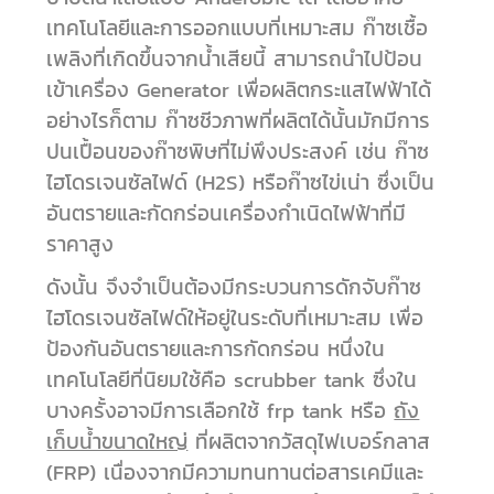
เทคโนโลยีและการออกแบบที่เหมาะสม ก๊าซเชื้อ
เพลิงที่เกิดขึ้นจากน้ำเสียนี้ สามารถนำไปป้อน
เข้าเครื่อง Generator เพื่อผลิตกระแสไฟฟ้าได้
อย่างไรก็ตาม ก๊าซชีวภาพที่ผลิตได้นั้นมักมีการ
ปนเปื้อนของก๊าซพิษที่ไม่พึงประสงค์ เช่น ก๊าซ
ไฮโดรเจนซัลไฟด์ (H2S) หรือก๊าซไข่เน่า ซึ่งเป็น
อันตรายและกัดกร่อนเครื่องกำเนิดไฟฟ้าที่มี
ราคาสูง
ดังนั้น จึงจำเป็นต้องมีกระบวนการดักจับก๊าซ
ไฮโดรเจนซัลไฟด์ให้อยู่ในระดับที่เหมาะสม เพื่อ
ป้องกันอันตรายและการกัดกร่อน หนึ่งใน
เทคโนโลยีที่นิยมใช้คือ scrubber tank ซึ่งใน
บางครั้งอาจมีการเลือกใช้ frp tank หรือ
ถัง
เก็บน้ำขนาดใหญ่
ที่ผลิตจากวัสดุไฟเบอร์กลาส
(FRP) เนื่องจากมีความทนทานต่อสารเคมีและ