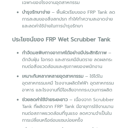
เฉพาะของโรงงานอุตสาหกรรม
บำรุงรักษาง่าย
– พื้นผิวเรียบของ FRP Tank ลด
การสะสมของสิ่งสกปรก ทำให้ทำความสะอาดง่าย
และลดค่าใช้จ่ายในการบำรุงรักษา
ประโยชน์ของ FRP Wet Scrubber Tank
กำจัดมลพิษทางอากาศได้อย่างมีประสิทธิภาพ
–
ดักจับฝุ่น ไอกรด และสารเคมีอันตราย ลดผลกระ
ทบต่อสิ่งแวดล้อมและสุขภาพของพนักงาน
เหมาะกับหลากหลายอุตสาหกรรม
– ใช้ได้ใน
อุตสาหกรรมเคมี โรงงานผลิตไฟฟ้า อุตสาหกรรม
อาหาร และโรงงานที่มีไอเสียจากกระบวนการผลิต
ช่วยลดค่าใช้จ่ายระยะยาว
– เนื่องจาก Scrubber
Tank ที่ผลิตจาก FRP Tank มีอายุการใช้งานนาน
ทนต่อสภาพแวดล้อมที่รุนแรง ลดความจำเป็นใน
การเปลี่ยนหรือซ่อมแซมบ่อยครั้ง