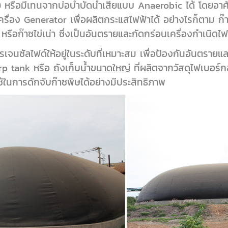
รือมีเทนจากบ่อบำบัดน้ำเสียแบบ Anaerobic ได้ โดยอาศั
าเครื่อง Generator เพื่อผลิตกระแสไฟฟ้าได้ อย่างไรก็ตาม ก๊
หรือก๊าซไข่เน่า ซึ่งเป็นอันตรายและกัดกร่อนเครื่องกำเนิดไฟฟ
เจนซัลไฟด์ให้อยู่ในระดับที่เหมาะสม เพื่อป้องกันอันตรายแล
frp tank หรือ
ถังเก็บน้ำขนาดใหญ่
ที่ผลิตจากวัสดุไฟเบอร์
้ในการดักจับก๊าซพิษได้อย่างมีประสิทธิภาพ