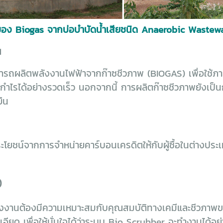
ง Biogas จากบ่อบำบัดน้ำเสียชนิด Anaerobic Wastew
น
ถผลิตพลังงานไฟฟ้าจากก๊าซชีวภาพ (BIOGAS) เพื่อใช้ภาย
ลกำไรได้อย่างรวดเร็ว นอกจากนี้ การผลิตก๊าซชีวภาพยังเป็
ืน
โยชน์จากการจำหน่ายคาร์บอนเครดิตให้กับผู้ซื้อในต่างประ
)
านต้องมีความเหมาะสมกับคุณสมบัติทางเคมีและชีวภาพของ
เอียด เพื่อให้มั่นใจได้ว่าระบบ Bio Scrubber จะทำงานได้