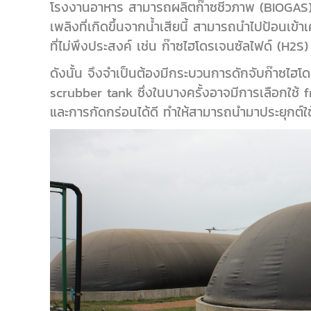
โรงงานอาหาร สามารถผลิตก๊าซชีวภาพ (BIOGAS) ห
เพลิงที่เกิดขึ้นจากน้ำเสียนี้ สามารถนำไปป้อนเข้
ที่ไม่พึงประสงค์ เช่น ก๊าซไฮโดรเจนซัลไฟด์ (H2S) 
ดังนั้น จึงจำเป็นต้องมีกระบวนการดักจับก๊าซไฮโดร
scrubber tank ซึ่งในบางครั้งอาจมีการเลือกใช้ 
และการกัดกร่อนได้ดี ทำให้สามารถนำมาประยุกต์ใช